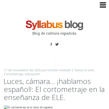
Skip
to
content
Blog de cultura española
11 de noviembre de 2025
por
Escritor invitado
|
Varios
in
cine
,
Cortometraje
,
educación
Luces, cámara… ¡hablamos
español!: El cortometraje en la
enseñanza de ELE.