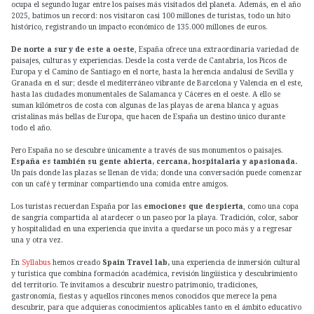
ocupa el segundo lugar entre los países más visitados del planeta. Además, en el año
2025, batimos un record: nos visitaron casi 100 millones de turistas, todo un hito
histórico, registrando un impacto económico de 135.000 millones de euros.
De norte a sur y de este a oeste
, España ofrece una extraordinaria variedad de
paisajes, culturas y experiencias. Desde la costa verde de Cantabria, los Picos de
Europa y el Camino de Santiago en el norte, hasta la herencia andalusí de Sevilla y
Granada en el sur; desde el mediterráneo vibrante de Barcelona y Valencia en el este,
hasta las ciudades monumentales de Salamanca y Cáceres en el oeste. A ello se
suman kilómetros de costa con algunas de las playas de arena blanca y aguas
cristalinas más bellas de Europa, que hacen de España un destino único durante
todo el año.
Pero España no se descubre únicamente a través de sus monumentos o paisajes.
España es también su gente abierta, cercana, hospitalaria y apasionada.
Un país donde las plazas se llenan de vida; donde una conversación puede comenzar
con un café y terminar compartiendo una comida entre amigos.
Los turistas recuerdan España por las
emociones que despierta
, como una copa
de sangría compartida al atardecer o un paseo por la playa. Tradición, color, sabor
y hospitalidad en una experiencia que invita a quedarse un poco más y a regresar
una y otra vez.
En
Syllabus
hemos creado
Spain Travel lab,
una experiencia de inmersión cultural
y turística que combina formación académica, revisión lingüística y descubrimiento
del territorio. Te invitamos a descubrir nuestro patrimonio, tradiciones,
gastronomía, fiestas y aquellos rincones menos conocidos que merece la pena
descubrir, para que adquieras conocimientos aplicables tanto en el ámbito educativo