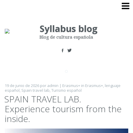
Skip
to
content
Blog de cultura española
19 de junio de 2026
por
admin
|
Erasmus+
in
Erasmus+
,
lenguaje
español
,
Spain travel lab
,
Turismo español
SPAIN TRAVEL LAB.
Experience tourism from the
inside.