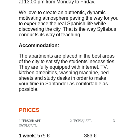
at 13.00 pm
from Monday to Friday.
We love to create an authentic, dynamic
motivating atmosphere
paving the way for you
to experience
the real Spanish life while
discovering the city.
That is
the way
Syllabus
conducts its
way of teaching.
A
ccommodation:
The apartments are placed in the best areas
of the city to satisfy the students’ necessities.
They are fully equipped with
internet, TV,
kitchen amenities, washing machine, bed
sheets
and
study desk
s
in order to make
your time in Santander as comfortable as
possible
.
PRICES
1 PERSON/ APT. 2 PEOPLE/ APT. 3
PEOPLE/APT.
1 week
: 575 € 383 €