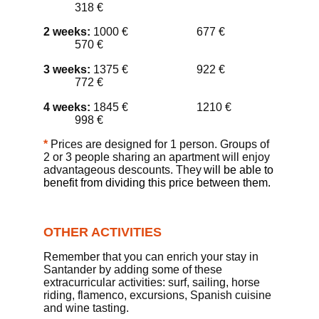
318 €
2 weeks:
1000 € 677 €
570 €
3 weeks:
1375 € 922 €
772 €
4 weeks:
1845 € 1210 €
998 €
*
Prices are designed
f
o
r
1 person. Groups of
2
or
3 people sharing an apartment will enjoy
advantageous descounts.
They
will be able to
benefit from dividing this price between them.
O
THER ACTIVITIES
R
emember that you can enrich your stay in
Santander by adding some of these
extracurricular activities: surf, sailing, horse
riding, flamenco,
excursions,
Spanish cuisine
and wine tasting.