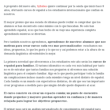
A propósito del nuevo año,
Syllabus
quiere continuar por la senda que inició hace 8
años, ofertando cursos de español a los estudiantes internacionales que confían en
nosotros.
El mayor premio que una escuela de idiomas puede recibir es comprobar que los
alumnos se han encontrado como mínimo con lo que buscaban. No solo han
aprendido español, si no que han hecho de su viaje una experiencia completa
aprendiendo mientras se divertían.
Pero también nosotros aprendemos,
aprendemos de nuestros alumnos que nos
motivan para crear cursos cada vez mas personalizados
: escuchamos sus
ideas, propuestas, lo que les gusta y lo que no y así podemos estar a la altura de su
demanda lingüística ofreciéndoles lo mejor.
La primera novedad que ofreceremos a los estudiantes este año serán los
cursos de
español para familias.
El turismo idiomático es cada vez más habitual por tanto
no es de extrañar que tantas familias nos pregunten si ofrecemos una solución
lingüística para el conjunto familiar. Algo en lo que pueda participar toda la familia
sin complicaciones incluso cuando cada miembro tenga un nivel distinto de español.
Cada familia es un mundo con expectativas distintas, de ahí que sea tan importante
crear programas a medida para que ningún detalle quede dispuesto al azar.
El curso consiste en crear un espacio común; un punto de encuentro
donde pequeños y mayores puedan aprender en confianza y de manera
relajada para lograr los objetivos propuestos.
El primer paso será un análisis personalizado de conocimientos del español para