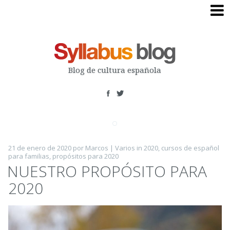
Skip
to
content
Blog de cultura española
21 de enero de 2020
por
Marcos
|
Varios
in
2020
,
cursos de español
para familias
,
propósitos para 2020
NUESTRO PROPÓSITO PARA
2020