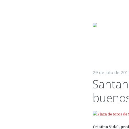
Skip
to
content
29 de julio de 201
Santand
buenos 
Cristina Vidal, pro