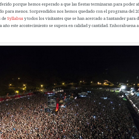
ferido porque hemos esperado a que las fiestas terminaran para poder af
ido para menos. Sorprendidos nos hemos quedado con el programa del 2
s de
Syllabus
y todos los visitantes que se han acercado a Santander para di
año este acontecimiento se supera en calidad y cantidad. Enhorabuena a 