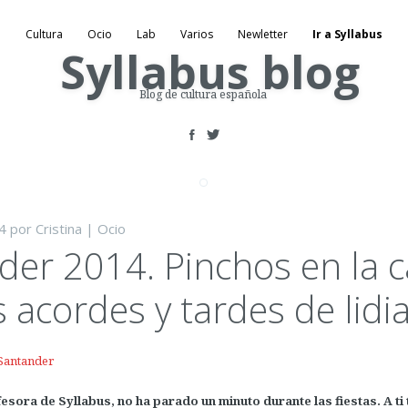
Cultura
Ocio
Lab
Varios
Newletter
Ir a Syllabus
Blog de cultura española
4
por
Cristina
|
Ocio
er 2014. Pinchos en la ca
acordes y tardes de lidia
fesora de Syllabus, no ha parado un minuto durante las fiestas. A t