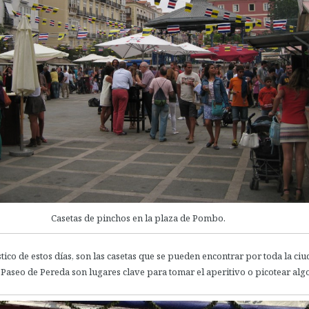
Casetas de pinchos en la plaza de Pombo.
stico de estos días, son las casetas que se pueden encontrar por toda la ciu
Paseo de Pereda son lugares clave para tomar el aperitivo o picotear algo