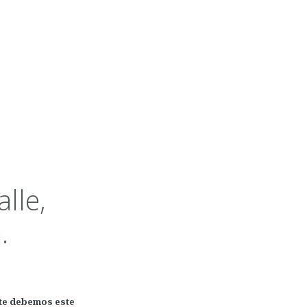
lle,
.
i te debemos este