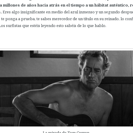
a millones de años hacia atrás en el tiempo a un hábitat auténtico, re
.
Eres algo insignificante en medio del azul inmenso y un segundo despu
o
te ponga a prueba, te sabes merecedor de un título en su reinado, lo con
Los surfistas que estéis leyendo esto sabéis de lo que hablo.
La mirada de Tom Curren.