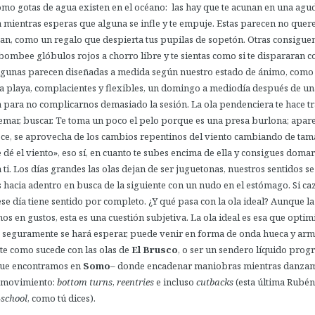
omo gotas de agua existen en el océano: las hay que te acunan en una agu
 mientras esperas que alguna se infle y te empuje. Estas parecen no quere
gan, como un regalo que despierta tus pupilas de sopetón. Otras consigue
ombee glóbulos rojos a chorro libre y te sientas como si te dispararan c
lgunas parecen diseñadas a medida según nuestro estado de ánimo, como 
 la playa, complacientes y flexibles, un domingo a mediodía después de u
 para no complicarnos demasiado la sesión. La ola pendenciera te hace tra
remar, buscar. Te toma un poco el pelo porque es una presa burlona; apar
ce, se aprovecha de los cambios repentinos del viento cambiando de ta
 dé el viento», eso sí, en cuanto te subes encima de ella y consigues domar
 ti. Los días grandes las olas dejan de ser juguetonas, nuestros sentidos se
hacia adentro en busca de la siguiente con un nudo en el estómago. Si ca
se día tiene sentido por completo. ¿Y qué pasa con la ola ideal? Aunque l
os en gustos, esta es una cuestión subjetiva. La ola ideal es esa que optim
 seguramente se hará esperar, puede venir en forma de onda hueca y arm
nte como sucede con las olas de
El Brusco
, o ser un sendero líquido prog
que encontramos en
Somo
– donde encadenar maniobras mientras danza
 movimiento:
bottom turns
,
reentries
e incluso
cutbacks
(esta última Rubén
-school
, como tú dices).