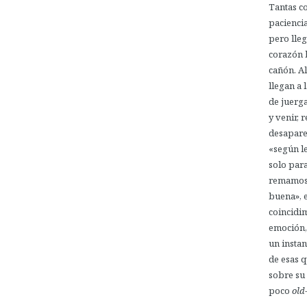
Tantas c
paciencia
pero lle
corazón b
cañón. A
llegan a
de juerga
y venir, 
desapare
«según le
solo para
remamos 
buena», e
coincidim
emoción,
un insta
de esas 
sobre su
poco
old