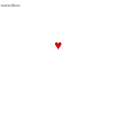
s maravilloso.
♥