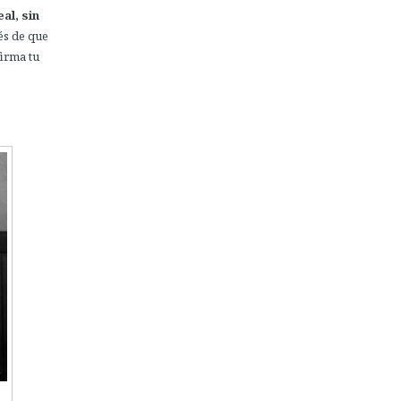
al, sin
és de que
firma tu