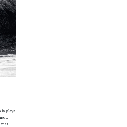
 la playa
mnos;
z más