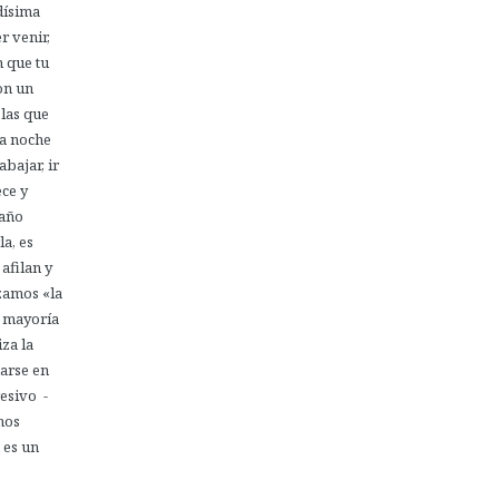
dísima
r venir,
n que tu
on un
las que
na noche
bajar, ir
ece y
maño
la, es
 afilan y
zamos «la
a mayoría
iza la
arse en
resivo -
mos
 es un