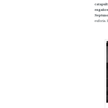
catapult
engaños
Neptun
euforia. 
.