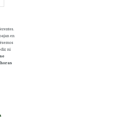
erentes.
abajan en
fuésemos
ir, ni
se
 horas
a