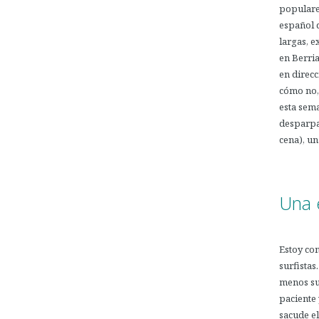
populares
español 
largas, e
en Berria
en direcc
cómo no, 
esta sema
desparpaj
cena), un
.
Una e
Estoy co
surfistas
menos sup
paciente 
sacude el