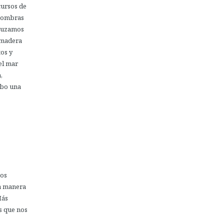
cursos de
 sombras
cruzamos
e madera
tos y
el mar
,
ebo una
.
gos
na manera
Más
s que nos