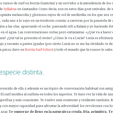
 cursos de surf en Berria (Santoña) y un servidor a la intendencia de los 
de
Syllabus
en Santander. Como decía, son en estos días post estivales, de
xquisita melancolía y gloriosos rayos de sol de mediodía, en los que nos 
, cada uno a lo suyo en un territorio común: a carreras por la pasarela d
ión a las olas, aparcando el coche, paseando (él) a Kalani y yo haciendo fo
en el agua. Las conversaciones cortas pero entusiastas: «¿Qué va a hacer 
na? ¿Qué tal se presenta el otoño? ¿Cómo le va a Lucía? Lucía es eficiencia
o y encanto a partes iguales (por cierto Lucía no se me ha olvidado, te d
a pieza clave en
Berria Surf School
y todo el mundo que la conoce lo sabe
specie distinta.
nvencido de ello y además es un tópico de conversación habitual con ami
. El surf moldea al surfista en todos los aspectos. Te hace ver la vida de u
erflua y más consciente. Te vuelve más resistente y resiliente también. 
y con mayor capacidad para afrontar la adversidad: los revolcones con lo
 azar.
Te sumerge de lleno en la naturaleza cruda, fría, primitiva. Te