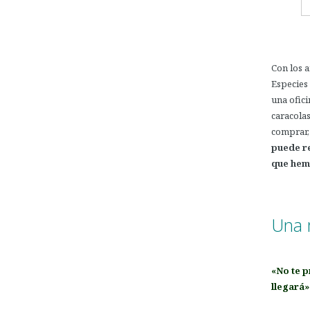
.
Con los 
Especies 
una ofic
caracolas
comprar, 
puede r
que hemo
.
Una 
«No te p
llegará