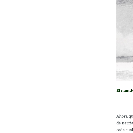
El mund
.
Ahora qu
de Berria
cada cua