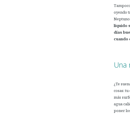
Tampoco 
oyendo tr
Neptuno
líquido 
días bue
cuando 
.
Una 
¿Te suena
cosas: tu
más surfe
agua cali
poner los