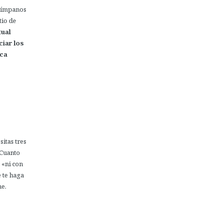
 tímpanos
tio de
tual
ciar los
zca
sitas tres
 Cuanto
 «ni con
e te haga
he.