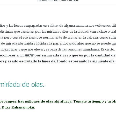
años y las horas empapadas en salitre, de alguna manera nos volvemos dif
distintas que caminan por las mismas calles de la ciudad, van a clase o tr
ina pero con el eco siempre permanente de la mar en la cabeza, como si 
 de mirada abstraída y lúcida a la par, enfocando algo que no se puede med
ni explicar y que nos eleva y separa de las pasiones mundanas. Es cierto,
econocer a un
surfer
por su mirada y creo que es por la cantidad de
s pasado escrutado la línea del fondo esperando la siguiente ola.
miríada de olas.
reocupes, hay millones de olas ahí afuera. Tómate tu tiempo y tu ol
». Duke Kahanamoku
.