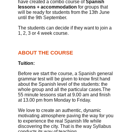
have created a combo course of
Spanish
lessons + accommodation
for groups that
will be ready for students
from
the 13th June
until the 9th September.
T
he students can decide if they want to join a
1, 2, 3 or 4 week course.
ABOUT THE COURSE
Tuition:
Before we start the course,
a
Spanish general
grammar test
will be given
to know
first hand
about
the Spanish level of the students: the
whole group and all the particular cases.
The
55 minute
lessons start at 9.00 am and finish
at 13.00 pm
from Monday to Friday.
We love to create an authentic, dynamic
motivating atmosphere
paving the way for you
to experience
the real Spanish life while
discovering the city.
That is
the way
Syllabus
conducts its
way of teaching.