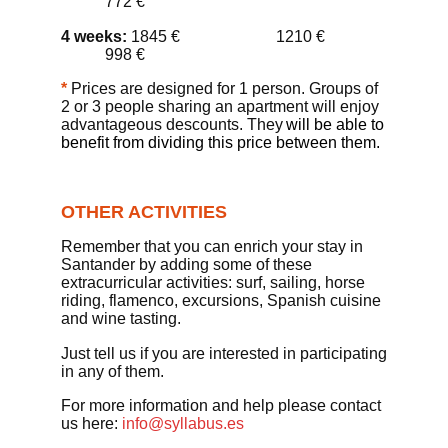
772 €
4 weeks:
1845 € 1210 €
998 €
*
Prices are designed
f
o
r
1 person. Groups of
2
or
3 people sharing an apartment will enjoy
advantageous descounts.
They
will be able to
benefit from dividing this price between them.
O
THER ACTIVITIES
R
emember that you can enrich your stay in
Santander by adding some of these
extracurricular activities: surf, sailing, horse
riding, flamenco,
excursions,
Spanish cuisine
and wine tasting.
Just tell us if you are interested
in participating
in any of them.
For more information
and help please
contact
us here:
info@syllabus.es