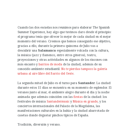
Cuando las dos escuelas nos reunimos para elaborar The Spanish
Summer Experience, hay algo que tuvimos claro desde el principio:
el programa tenía que ofrecer lo mejor de cada ciudad en el mejor
momento del verano. Creemos que hemos conseguido ese objetivo,
gracias a ello, durante la primera quincena de Julio vas a
descubrir una
Salamanca
especialmente volcada con la cultura,
la música (jazz y flamenco, entre otros géneros), teatro,
proyecciones y otras actividades en algunos de los rincones con
más encanto y
barrios de moda
de la ciudad, además de su
conocido ambiente estudiantil
. No te pierdas tampoco la galería
urbana al aire libre del Barrio del Oeste
.
La segunda mitad de Julio es el turno para
Santander
. La ciudad
durante estos 15 días se encuentra en su momento de esplendor. El
veraneo junto al mar, el ambiente alegre durante el día y la noche
animada que además coinciden con las
fiestas
de la ciudad: los
festivales de música
Santandermusic
y
Música en grande
, y los
conciertos internacionales del Palacio de la Magdalena, las
manifestaciones culturales en la bahía y la ciudad abarrotada de
casetas donde degustar pinchos típicos de España.
Tradición, diversión y verano.