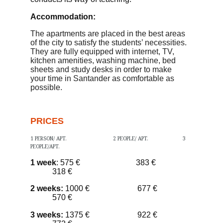
A
ccommodation:
The apartments are placed in the best areas
of the city to satisfy the students’ necessities.
They are fully equipped with
internet, TV,
kitchen amenities, washing machine, bed
sheets
and
study desk
s
in order to make
your time in Santander as comfortable as
possible
.
PRICES
1 PERSON/ APT. 2 PEOPLE/ APT. 3
PEOPLE/APT.
1 week
: 575 € 383 €
318 €
2 weeks:
1000 € 677 €
570 €
3 weeks:
1375 € 922 €