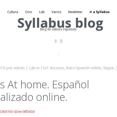
Cultura
Ocio
Lab
Varios
Newletter
Ir a Syllabus
Blog de cultura española
016
por
admin
|
Lab
in
1to1 lessons
,
learn Spanish online
,
Skype
,
us At home. Español
alizado online.