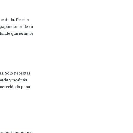
be duda. De esta
empapándonos de su
 donde quisiéramos
s. Solo necesitas
mada y podrás
merecido
la pena
sor en tiempo real