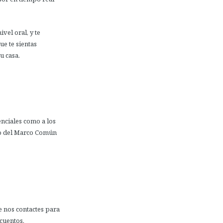
vel oral, y te
ue te sientas
u casa.
enciales como a los
o del Marco Común
e nos contactes para
cuentos.