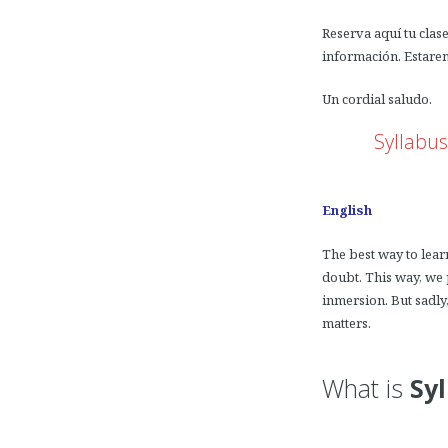
Reserva aquí tu cla
información. Estare
Un cordial saludo.
Syllabus
English
The best way to learn
doubt. This way, we 
inmersion. But sadly
matters.
What is
Syl