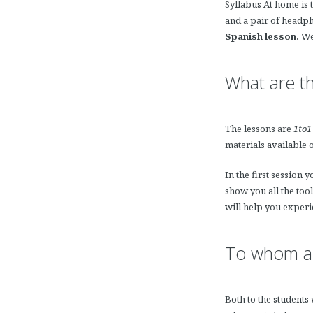
Syllabus At home is 
and a pair of head
Spanish lesson.
We
What are th
The lessons are
1to1
materials available 
In the first session
show you all the too
will help you experi
To whom ar
Both to the students