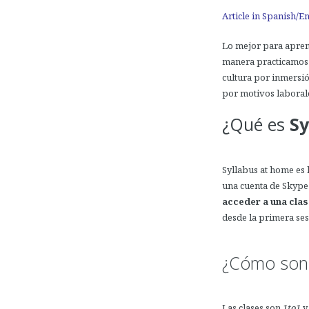
Article in Spanish/E
Lo mejor para aprend
manera practicamos 
cultura por inmersi
por motivos laboral
¿Qué es
Sy
Syllabus at home es 
una cuenta de Skype
acceder a una cla
desde la primera sesi
¿Cómo son 
Las clases son
1to1
y