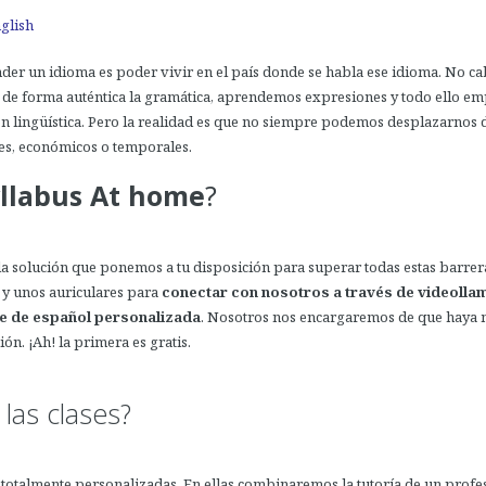
nglish
er un idioma es poder vivir en el país donde se habla ese idioma. No ca
de forma auténtica la gramática, aprendemos expresiones y todo ello 
ón lingüística. Pero la realidad es que no siempre podemos desplazarnos
es, económicos o temporales.
llabus At home
?
la solución que ponemos a tu disposición para superar todas estas barrera
 y unos auriculares para
conectar con nosotros a través de videolla
se de español personalizada
. Nosotros nos encargaremos de que
haya 
ón. ¡Ah! la primera es gratis.
las clases?
 totalmente personalizadas. En ellas combinaremos la tutoría de un profe