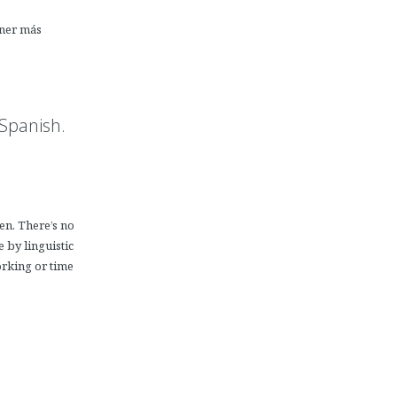
ener más
Spanish.
ken. There’s no
 by linguistic
orking or time