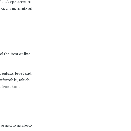
ed a Skype account
cess a customized
d the best online
speaking level and
omfortable, which
sh from home.
urse and to anybody