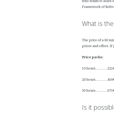
who wants to learn 
Framework of Refer
What is the
The price of a 60 mi
prices and offers. If
Price packs:
10 hours………….225
20 hours………….450
30 hours………….675
Is it possi