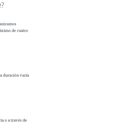
e?
ganizamos
máximo de cuatro
la duración varía
a o a través de