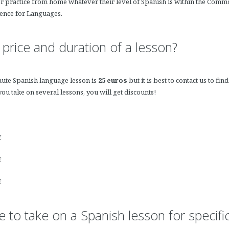
or practice from home whatever their level of Spanish is within the Co
ence for Languages.
 price and duration of a lesson?
nute Spanish language lesson is
25 euros
but it is best to contact us to fin
 you take on several lessons, you will get discounts!
€
€
€
ble to take on a Spanish lesson for specif