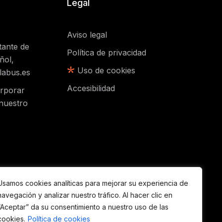
Legal
Aviso legal
tante de
Política de privacidad
ñol,
Uso de cookies
labus.es
Accesibilidad
orporar
nuestro
Usamos cookies analíticas para mejorar su experiencia de
navegación y analizar nuestro tráfico. Al hacer clic en
“Aceptar” da su consentimiento a nuestro uso de las
cookies.
Política de cookies