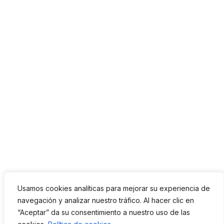
Syllabus
es un espacio
Usamos cookies analíticas para mejorar su experiencia de
dedicado a la enseñanza y el
navegación y analizar nuestro tráfico. Al hacer clic en
perfeccionamiento del español
“Aceptar” da su consentimiento a nuestro uso de las
para extranjeros que ofrece